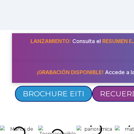
LANZAMIENTO:
Consulta el
RESUMEN E
¡GRABACIÓN DISPONIBLE!
Accede a l
BROCHURE EITI
RECUERD